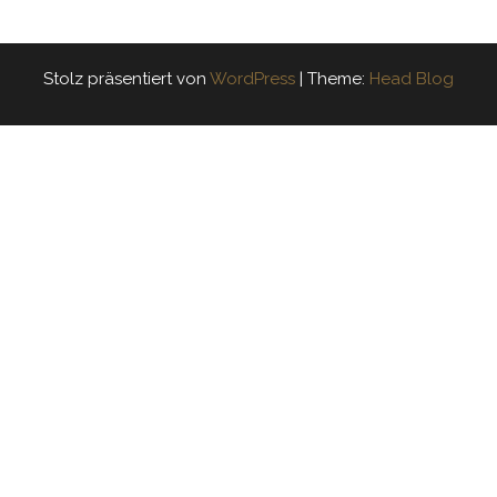
Stolz präsentiert von
WordPress
|
Theme:
Head Blog