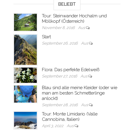
BELIEBT
Tour: Steinwander Hochalm und
Möllkopf (Österreich)
November 8, 2016
Aus
Start
September 26, 2016
Aus
Flora: Das perfekte Edelweiß
September 27, 2016
Aus
Blau sind alle meine Kleider (oder wie
man am besten Schmetterlinge
anlockt)
September 28, 2016
Aus
Tour: Monte Limidario (Valle
Cannobina, Italien)
April 3, 2022
Aus