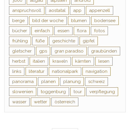
3000
allgäu
alpstein
android
anspruchsvoll
aostatal
app
appenzell
berge
bild der woche
blumen
bodensee
bücher
einfach
essen
flora
fotos
frühling
füße
geschichte
gipfel
gletscher
gps
gran paradiso
graubünden
herbst
italien
kraxeln
kärnten
lesen
links
literatur
nationalpark
navigation
panorama
planen
planung
schweiz
slowenien
toggenburg
tour
verpflegung
wasser
wetter
österreich