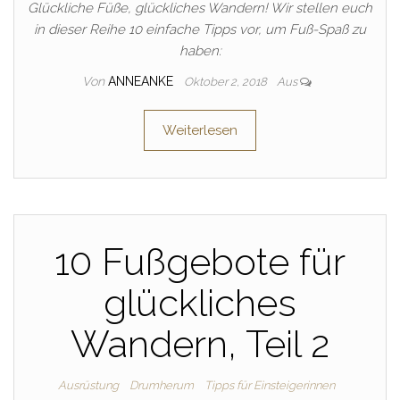
Glückliche Füße, glückliches Wandern! Wir stellen euch
in dieser Reihe 10 einfache Tipps vor, um Fuß-Spaß zu
haben:
Von
ANNEANKE
Oktober 2, 2018
Aus
Weiterlesen
10 Fußgebote für
glückliches
Wandern, Teil 2
Ausrüstung
Drumherum
Tipps für Einsteigerinnen