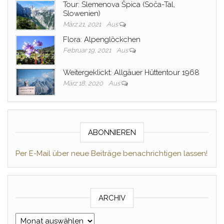
Tour: Slemenova Špica (Soča-Tal,
Slowenien)
März 21, 2021
Aus
Flora: Alpenglöckchen
Februar 19, 2021
Aus
Weitergeklickt: Allgäuer Hüttentour 1968
März 18, 2020
Aus
ABONNIEREN
Per E-Mail über neue Beiträge benachrichtigen lassen!
ARCHIV
Archiv