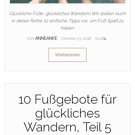
Glückliche Füße, glückliches Wandern! Wir stellen euch
in dieser Reihe 10 einfache Tipps vor, um Fuß-Spaß zu
haben:
Von
ANNEANKE
Oktober 23, 2018
Aus
Weiterlesen
10 Fußgebote für
glückliches
Wandern, Teil 5