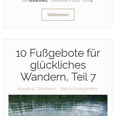
Von
ANNEANKE
November 6, 2018
Aus
Weiterlesen
10 Fußgebote für
glückliches
Wandern, Teil 7
Ausrüstung
Drumherum
Tipps für Einsteigerinnen