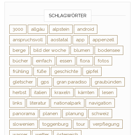
SCHLAGWÖRTER
3000
allgäu
alpstein
android
anspruchsvoll
aostatal
app
appenzell
berge
bild der woche
blumen
bodensee
bücher
einfach
essen
flora
fotos
frühling
füße
geschichte
gipfel
gletscher
gps
gran paradiso
graubünden
herbst
italien
kraxeln
kärnten
lesen
links
literatur
nationalpark
navigation
panorama
planen
planung
schweiz
slowenien
toggenburg
tour
verpflegung
wasser
wetter
österreich