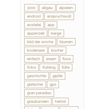
3000
allgäu
alpstein
android
anspruchsvoll
aostatal
app
appenzell
berge
bild der woche
blumen
bodensee
bücher
einfach
essen
flora
fotos
frühling
füße
geschichte
gipfel
gletscher
gps
gran paradiso
graubünden
herbst