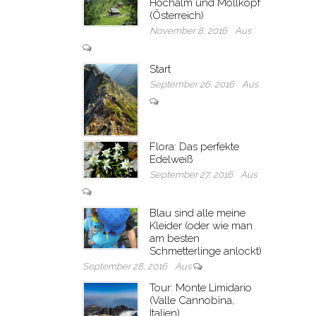
Hochalm und Möllkopf
(Österreich)
November 8, 2016
Aus
Start
September 26, 2016
Aus
Flora: Das perfekte
Edelweiß
September 27, 2016
Aus
Blau sind alle meine
Kleider (oder wie man
am besten
Schmetterlinge anlockt)
September 28, 2016
Aus
Tour: Monte Limidario
(Valle Cannobina,
Italien)