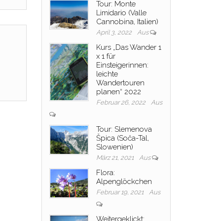
Tour: Monte
Limidario (Valle
Cannobina, Italien)
April 3, 2022
Aus
Kurs „Das Wander 1
x 1 für
Einsteigerinnen:
leichte
Wandertouren
planen“ 2022
Februar 26, 2022
Aus
Tour: Slemenova
Špica (Soča-Tal,
Slowenien)
März 21, 2021
Aus
Flora:
Alpenglöckchen
Februar 19, 2021
Aus
Weitergeklickt: