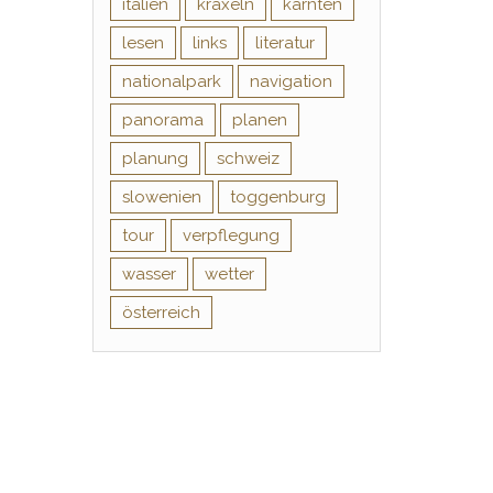
italien
kraxeln
kärnten
lesen
links
literatur
nationalpark
navigation
panorama
planen
planung
schweiz
slowenien
toggenburg
tour
verpflegung
wasser
wetter
österreich