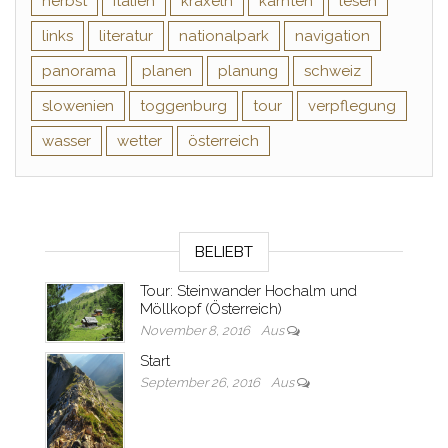
herbst
italien
kraxeln
kärnten
lesen
links
literatur
nationalpark
navigation
panorama
planen
planung
schweiz
slowenien
toggenburg
tour
verpflegung
wasser
wetter
österreich
BELIEBT
Tour: Steinwander Hochalm und
Möllkopf (Österreich)
November 8, 2016
Aus
Start
September 26, 2016
Aus