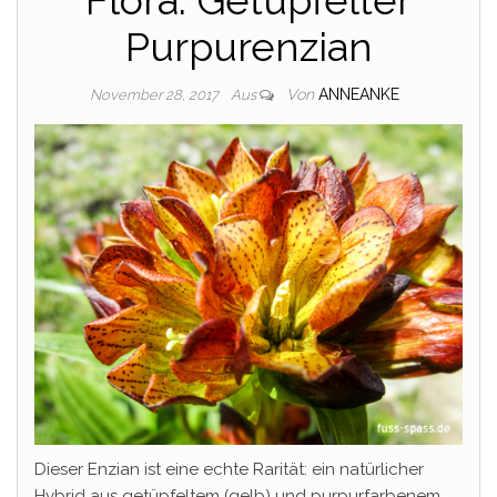
Purpurenzian
Von
ANNEANKE
November 28, 2017
Aus
Dieser Enzian ist eine echte Rarität: ein natürlicher
Hybrid aus getüpfeltem (gelb) und purpurfarbenem