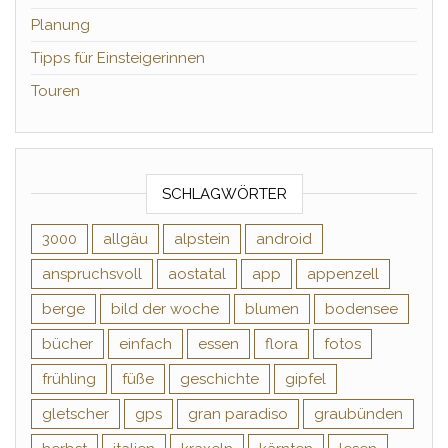
Planung
Tipps für Einsteigerinnen
Touren
SCHLAGWÖRTER
3000
allgäu
alpstein
android
anspruchsvoll
aostatal
app
appenzell
berge
bild der woche
blumen
bodensee
bücher
einfach
essen
flora
fotos
frühling
füße
geschichte
gipfel
gletscher
gps
gran paradiso
graubünden