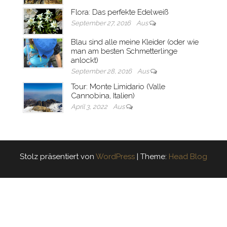
Flora: Das perfekte Edelweiß
September 27, 2016
Aus
Blau sind alle meine Kleider (oder wie
man am besten Schmetterlinge
anlockt)
September 28, 2016
Aus
Tour: Monte Limidario (Valle
Cannobina, Italien)
April 3, 2022
Aus
Stolz präsentiert von
WordPress
|
Theme:
Head Blog