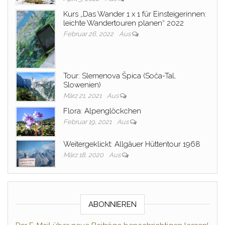
Kurs „Das Wander 1 x 1 für Einsteigerinnen:
leichte Wandertouren planen“ 2022
Februar 26, 2022
Aus
Tour: Slemenova Špica (Soča-Tal,
Slowenien)
März 21, 2021
Aus
Flora: Alpenglöckchen
Februar 19, 2021
Aus
Weitergeklickt: Allgäuer Hüttentour 1968
März 18, 2020
Aus
ABONNIEREN