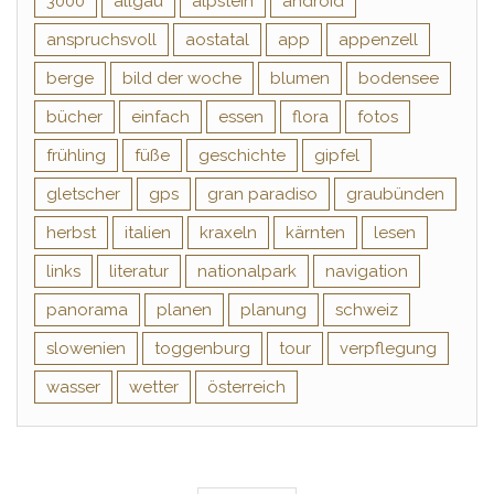
3000
allgäu
alpstein
android
anspruchsvoll
aostatal
app
appenzell
berge
bild der woche
blumen
bodensee
bücher
einfach
essen
flora
fotos
frühling
füße
geschichte
gipfel
gletscher
gps
gran paradiso
graubünden
herbst
italien
kraxeln
kärnten
lesen
links
literatur
nationalpark
navigation
panorama
planen
planung
schweiz
slowenien
toggenburg
tour
verpflegung
wasser
wetter
österreich