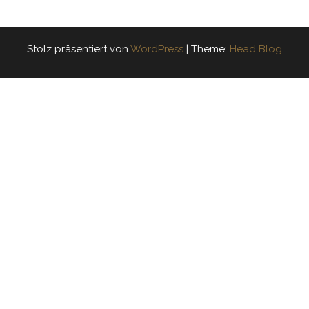
Stolz präsentiert von
WordPress
|
Theme:
Head Blog