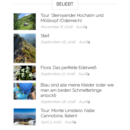
BELIEBT
Tour: Steinwander Hochalm und
Möllkopf (Österreich)
November 8, 2016
Aus
Start
September 26, 2016
Aus
Flora: Das perfekte Edelweiß
September 27, 2016
Aus
Blau sind alle meine Kleider (oder wie
man am besten Schmetterlinge
anlockt)
September 28, 2016
Aus
Tour: Monte Limidario (Valle
Cannobina, Italien)
April 3, 2022
Aus