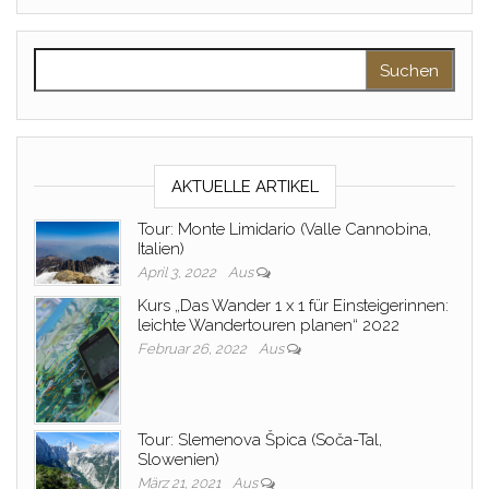
Suchen nach:
AKTUELLE ARTIKEL
Tour: Monte Limidario (Valle Cannobina,
Italien)
April 3, 2022
Aus
Kurs „Das Wander 1 x 1 für Einsteigerinnen:
leichte Wandertouren planen“ 2022
Februar 26, 2022
Aus
Tour: Slemenova Špica (Soča-Tal,
Slowenien)
März 21, 2021
Aus