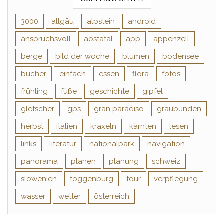
3000
allgäu
alpstein
android
anspruchsvoll
aostatal
app
appenzell
berge
bild der woche
blumen
bodensee
bücher
einfach
essen
flora
fotos
frühling
füße
geschichte
gipfel
gletscher
gps
gran paradiso
graubünden
herbst
italien
kraxeln
kärnten
lesen
links
literatur
nationalpark
navigation
panorama
planen
planung
schweiz
slowenien
toggenburg
tour
verpflegung
wasser
wetter
österreich