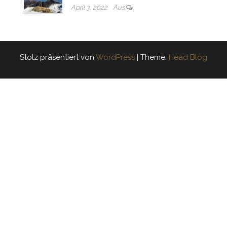
April 3, 2022
Aus
Stolz präsentiert von
WordPress
|
Theme:
Head Blog