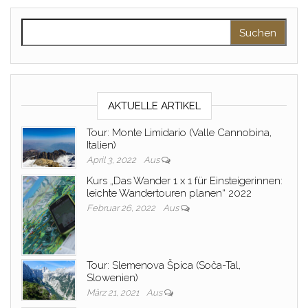
Suchen nach:
AKTUELLE ARTIKEL
Tour: Monte Limidario (Valle Cannobina,
Italien)
April 3, 2022
Aus
Kurs „Das Wander 1 x 1 für Einsteigerinnen:
leichte Wandertouren planen“ 2022
Februar 26, 2022
Aus
Tour: Slemenova Špica (Soča-Tal,
Slowenien)
März 21, 2021
Aus