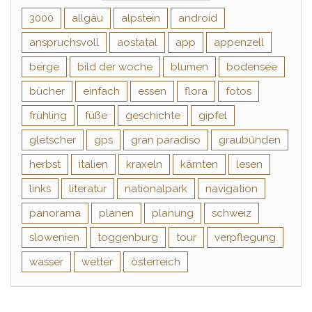
3000
allgäu
alpstein
android
anspruchsvoll
aostatal
app
appenzell
berge
bild der woche
blumen
bodensee
bücher
einfach
essen
flora
fotos
frühling
füße
geschichte
gipfel
gletscher
gps
gran paradiso
graubünden
herbst
italien
kraxeln
kärnten
lesen
links
literatur
nationalpark
navigation
panorama
planen
planung
schweiz
slowenien
toggenburg
tour
verpflegung
wasser
wetter
österreich