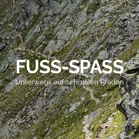
FUSS-SPASS
Unterwegs auf schmalen Pfaden