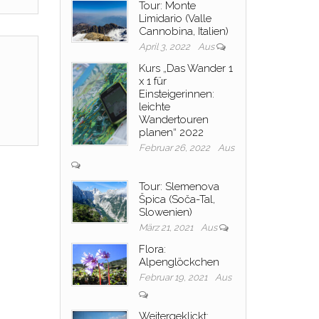
Tour: Monte
Limidario (Valle
Cannobina, Italien)
April 3, 2022
Aus
Kurs „Das Wander 1
x 1 für
Einsteigerinnen:
leichte
Wandertouren
planen“ 2022
Februar 26, 2022
Aus
Tour: Slemenova
Špica (Soča-Tal,
Slowenien)
März 21, 2021
Aus
Flora:
Alpenglöckchen
Februar 19, 2021
Aus
Weitergeklickt: