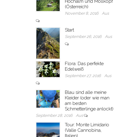
Hochalm und Möllkopf
(Österreich)
November 8, 2016
Aus
Start
September 26, 2016
Aus
Flora: Das perfekte
Edelweiß
September 27, 2016
Aus
Blau sind alle meine
Kleider (oder wie man
am besten
Schmetterlinge anlockt)
September 28, 2016
Aus
Tour: Monte Limidario
(Valle Cannobina,
Italien)