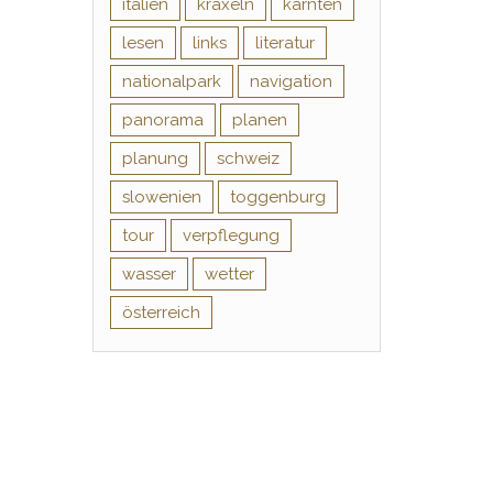
italien
kraxeln
kärnten
lesen
links
literatur
nationalpark
navigation
panorama
planen
planung
schweiz
slowenien
toggenburg
tour
verpflegung
wasser
wetter
österreich