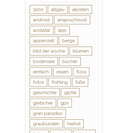
3000
allgäu
alpstein
android
anspruchsvoll
aostatal
app
appenzell
berge
bild der woche
blumen
bodensee
bücher
einfach
essen
flora
fotos
frühling
füße
geschichte
gipfel
gletscher
gps
gran paradiso
graubünden
herbst