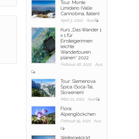
Tour: Monte
Limidario (Valle
Cannobina, Italien)
April 3, 2022
Aus
Kurs „Das Wander 1
x 1 für
Einsteigerinnen:
leichte
Wandertouren
planen“ 2022
Februar 26, 2022
Aus
Tour: Slemenova
Špica (Soča-Tal,
Slowenien)
März 21, 2021
Aus
Flora:
Alpenglöckchen
Februar 19, 2021
Aus
Weitergeklickt: