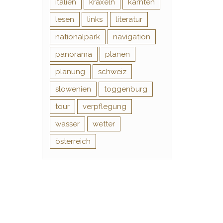
italien
kraxeln
kärnten
lesen
links
literatur
nationalpark
navigation
panorama
planen
planung
schweiz
slowenien
toggenburg
tour
verpflegung
wasser
wetter
österreich