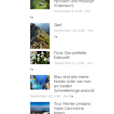
Hochalm und Möllkopf
(Österreich)
November 8, 2016
Aus
Start
September 26, 2016
Aus
Flora: Das perfekte
Edelweiß
September 27, 2016
Aus
Blau sind alle meine
Kleider (oder wie man
am besten
Schmetterlinge anlockt)
September 28, 2016
Aus
Tour: Monte Limidario
(Valle Cannobina,
Italien)