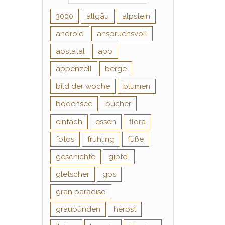
3000
allgäu
alpstein
android
anspruchsvoll
aostatal
app
appenzell
berge
bild der woche
blumen
bodensee
bücher
einfach
essen
flora
fotos
frühling
füße
geschichte
gipfel
gletscher
gps
gran paradiso
graubünden
herbst