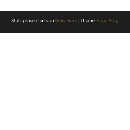
Stolz präsentiert von
WordPress
|
Theme:
Head Blog