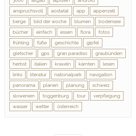
3000
allgäu
alpstein
android
anspruchsvoll
aostatal
app
appenzell
berge
bild der woche
blumen
bodensee
bücher
einfach
essen
flora
fotos
frühling
füße
geschichte
gipfel
gletscher
gps
gran paradiso
graubünden
herbst
italien
kraxeln
kärnten
lesen
links
literatur
nationalpark
navigation
panorama
planen
planung
schweiz
slowenien
toggenburg
tour
verpflegung
wasser
wetter
österreich