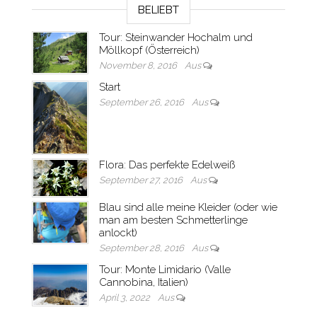
BELIEBT
Tour: Steinwander Hochalm und
Möllkopf (Österreich)
November 8, 2016
Aus
Start
September 26, 2016
Aus
Flora: Das perfekte Edelweiß
September 27, 2016
Aus
Blau sind alle meine Kleider (oder wie
man am besten Schmetterlinge
anlockt)
September 28, 2016
Aus
Tour: Monte Limidario (Valle
Cannobina, Italien)
April 3, 2022
Aus