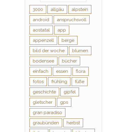
3000
allgäu
alpstein
android
anspruchsvoll
aostatal
app
appenzell
berge
bild der woche
blumen
bodensee
bücher
einfach
essen
flora
fotos
frühling
füße
geschichte
gipfel
gletscher
gps
gran paradiso
graubünden
herbst