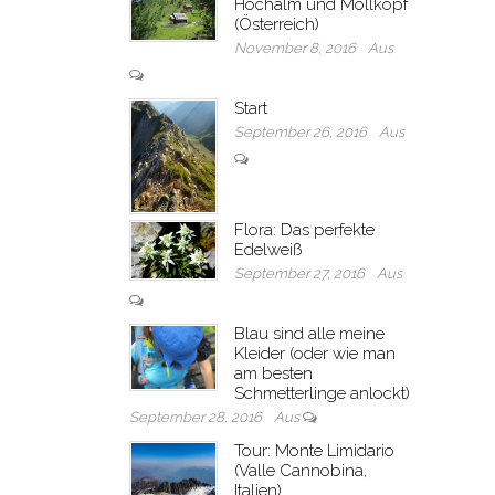
Hochalm und Möllkopf
(Österreich)
November 8, 2016
Aus
Start
September 26, 2016
Aus
Flora: Das perfekte
Edelweiß
September 27, 2016
Aus
Blau sind alle meine
Kleider (oder wie man
am besten
Schmetterlinge anlockt)
September 28, 2016
Aus
Tour: Monte Limidario
(Valle Cannobina,
Italien)