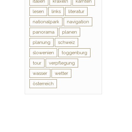
italien
kraxeln
kärnten
lesen
links
literatur
nationalpark
navigation
panorama
planen
planung
schweiz
slowenien
toggenburg
tour
verpflegung
wasser
wetter
österreich