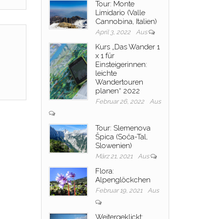
Tour: Monte
Limidario (Valle
Cannobina, Italien)
April 3, 2022
Aus
Kurs „Das Wander 1
x 1 für
Einsteigerinnen:
leichte
Wandertouren
planen“ 2022
Februar 26, 2022
Aus
Tour: Slemenova
Špica (Soča-Tal,
Slowenien)
März 21, 2021
Aus
Flora:
Alpenglöckchen
Februar 19, 2021
Aus
Weitergeklickt: