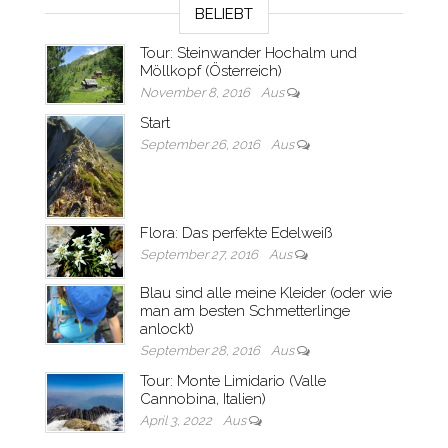
BELIEBT
Tour: Steinwander Hochalm und
Möllkopf (Österreich)
November 8, 2016
Aus
Start
September 26, 2016
Aus
Flora: Das perfekte Edelweiß
September 27, 2016
Aus
Blau sind alle meine Kleider (oder wie
man am besten Schmetterlinge
anlockt)
September 28, 2016
Aus
Tour: Monte Limidario (Valle
Cannobina, Italien)
April 3, 2022
Aus