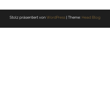
Stolz präsentiert von
WordPress
|
Theme:
Head Blog