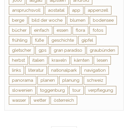
3000
allgäu
alpstein
android
anspruchsvoll
aostatal
app
appenzell
berge
bild der woche
blumen
bodensee
bücher
einfach
essen
flora
fotos
frühling
füße
geschichte
gipfel
gletscher
gps
gran paradiso
graubünden
herbst
italien
kraxeln
kärnten
lesen
links
literatur
nationalpark
navigation
panorama
planen
planung
schweiz
slowenien
toggenburg
tour
verpflegung
wasser
wetter
österreich