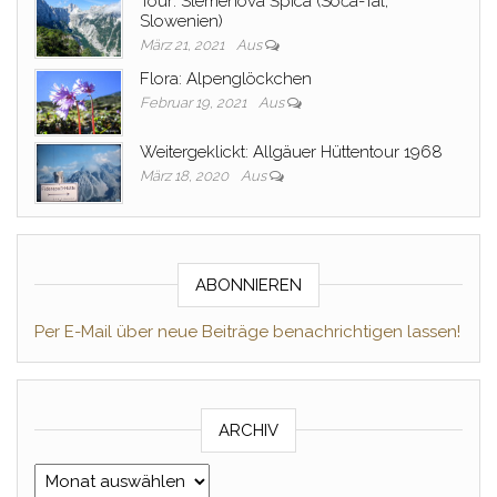
Tour: Slemenova Špica (Soča-Tal,
Slowenien)
März 21, 2021
Aus
Flora: Alpenglöckchen
Februar 19, 2021
Aus
Weitergeklickt: Allgäuer Hüttentour 1968
März 18, 2020
Aus
ABONNIEREN
Per E-Mail über neue Beiträge benachrichtigen lassen!
ARCHIV
Archiv