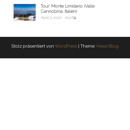
Tour: Monte Limidario (Valle
Cannobina, Italien)
April 3, 2022
Aus
Stolz präsentiert von
WordPress
|
Theme:
Head Blog