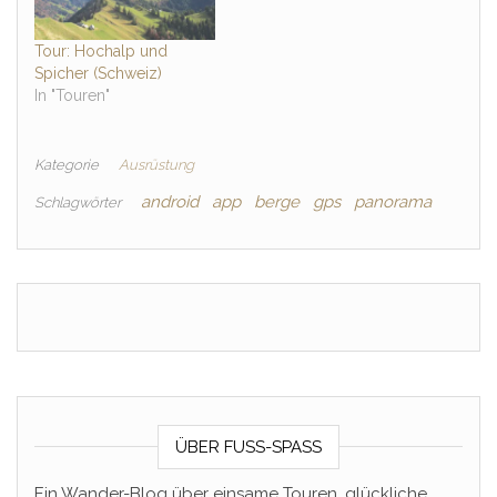
Tour: Hochalp und
Spicher (Schweiz)
In "Touren"
Kategorie
Ausrüstung
android
app
berge
gps
panorama
Schlagwörter
ÜBER FUSS-SPASS
Ein Wander-Blog über einsame Touren, glückliche