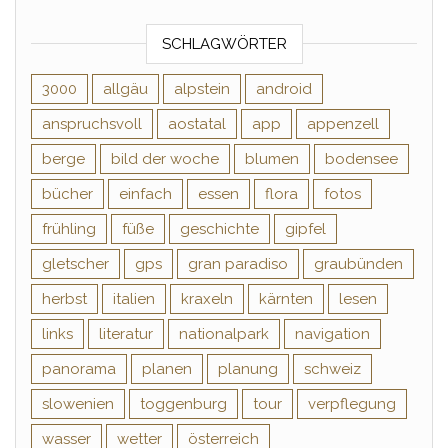
SCHLAGWÖRTER
3000
allgäu
alpstein
android
anspruchsvoll
aostatal
app
appenzell
berge
bild der woche
blumen
bodensee
bücher
einfach
essen
flora
fotos
frühling
füße
geschichte
gipfel
gletscher
gps
gran paradiso
graubünden
herbst
italien
kraxeln
kärnten
lesen
links
literatur
nationalpark
navigation
panorama
planen
planung
schweiz
slowenien
toggenburg
tour
verpflegung
wasser
wetter
österreich